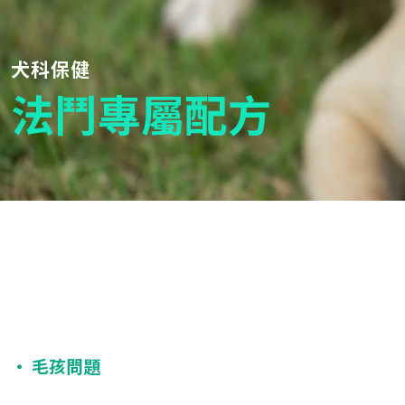
犬科保健
法鬥專屬配方
‧ 毛孩問題