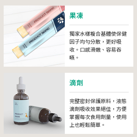
果凍
獨家水樣複合基體使保健
因子均勻分散，更好吸
收。口感滑嫩、容易吞
嚥。
滴劑
完整密封保護原料，液態
滴劑吸收效果絕佳，方便
掌握每次食用劑量，使用
上也輕鬆簡單。