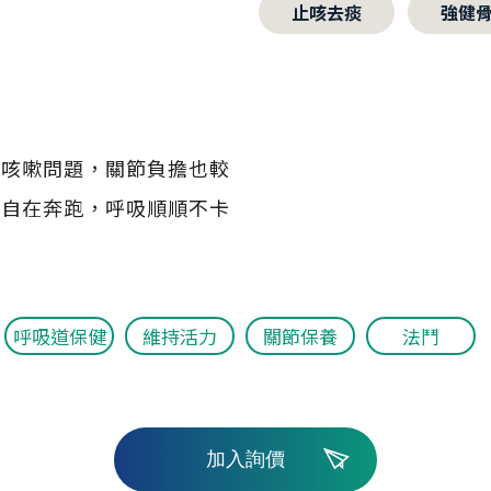
止咳去痰
強健
、咳嗽問題，關節負擔也較
能自在奔跑，呼吸順順不卡
呼吸道保健
維持活力
關節保養
法鬥
加入詢價