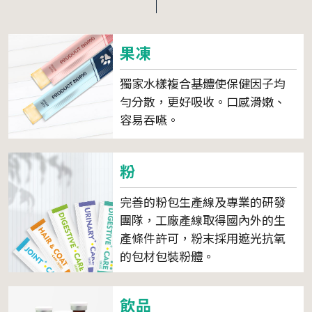
果凍
獨家水樣複合基體使保健因子均
勻分散，更好吸收。口感滑嫩、
容易吞嚥。
粉
完善的粉包生產線及專業的研發
團隊，工廠產線取得國內外的生
產條件許可，粉末採用遮光抗氧
的包材包裝粉體。
飲品