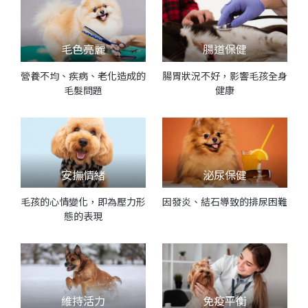
毛色亮麗
腸道保健
營養不均、疾病、老化造成的
腸胃狀況不好，影響毛孩全身
毛髮問題
健康
安撫情緒
泌尿保健
毛孩的心情變化，即為壓力形
因發炎、結石導致的排尿困難
態的表現
維持活力
免疫平衡