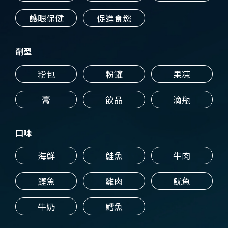
護眼保健
促進食慾
劑型
粉包
粉罐
果凍
膏
飲品
滴瓶
口味
海鮮
鮭魚
牛肉
鰹魚
雞肉
魷魚
牛奶
鱈魚