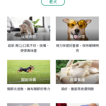
老犬
促進食慾
護眼保健
症狀:胃口/口氣不好，挑嘴、
視力保健好重要，保持眼睛明
便便異味重
亮
關節保養
皮膚養護
關節炎退散，擁有關節好骨力
濕疹、黴菌等皮膚問題