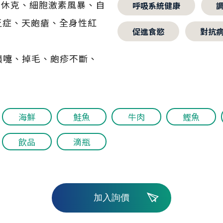
性休克、細胞激素風暴、自
呼吸系統健康
乏症、天皰瘡、全身性紅
促進食慾
對抗
噴嚏、掉毛、皰疹不斷、
海鮮
鮭魚
牛肉
鰹魚
飲品
滴瓶
加入詢價