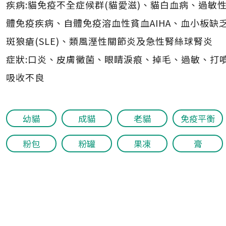
疾病:貓免疫不全症候群(貓愛滋)、貓白血病、過敏
體免疫疾病、自體免疫溶血性貧血AIHA、血小板缺
斑狼瘡(SLE)、類風溼性關節炎及急性腎絲球腎炎
症狀:口炎、皮膚黴菌、眼睛淚痕、掉毛、過敏、打
吸收不良
幼貓
成貓
老貓
免疫平衡
粉包
粉罐
果凍
膏