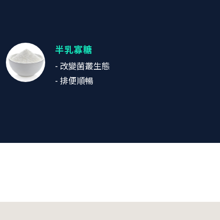
半乳寡糖
- 改變菌叢生態
- 排便順暢