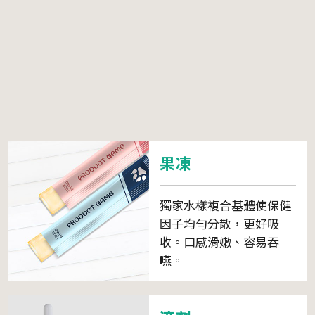
果凍
獨家水樣複合基體使保健
因子均勻分散，更好吸
收。口感滑嫩、容易吞
嚥。