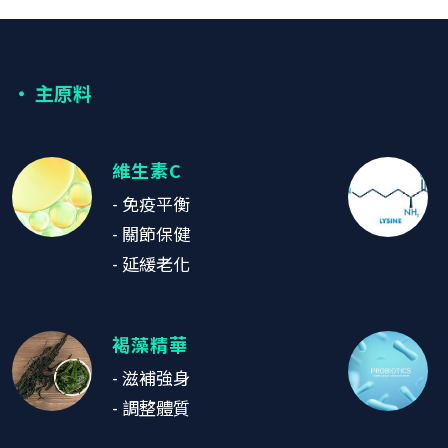
‧ 主原料
維生素C
- 免疫平衡
- 關節保健
- 延緩老化
褐藻精華
- 滋補強身
- 調整體質