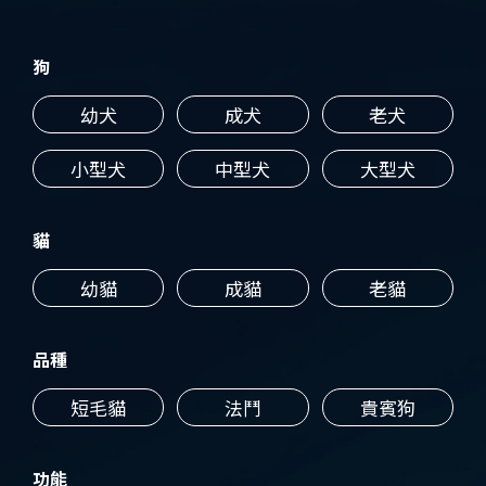
狗
幼犬
成犬
老犬
小型犬
中型犬
大型犬
貓
幼貓
成貓
老貓
品種
短毛貓
法鬥
貴賓狗
功能