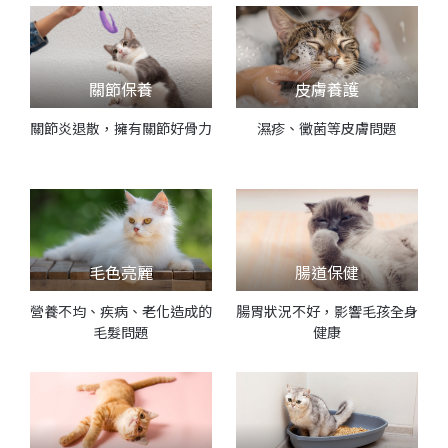
關節保養
皮膚養護
關節炎退散，擁有關節好骨力
濕疹、黴菌等皮膚問題
毛色亮麗
腸道保健
營養不均、疾病、老化造成的
腸胃狀況不好，影響毛孩全身
毛髮問題
健康