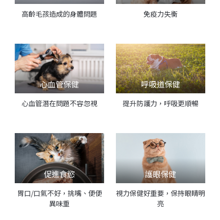
高齡毛孩造成的身體問題
免疫力失衡
心血管保健
呼吸道保健
心血管潛在問題不容忽視
提升防護力，呼吸更順暢
促進食慾
護眼保健
胃口/口氣不好，挑嘴、便便
視力保健好重要，保持眼睛明
異味重
亮