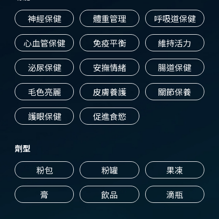
神經保健
體重管理
呼吸道保健
心血管保健
免疫平衡
維持活力
泌尿保健
安撫情緒
腸道保健
毛色亮麗
皮膚養護
關節保養
護眼保健
促進食慾
劑型
粉包
粉罐
果凍
膏
飲品
滴瓶