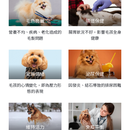
毛色亮麗
腸道保健
營養不均、疾病、老化造成的
腸胃狀況不好，影響毛孩全身
毛髮問題
健康
安撫情緒
泌尿保健
毛孩的心情變化，即為壓力形
因發炎、結石導致的排尿困難
態的表現
維持活力
免疫平衡