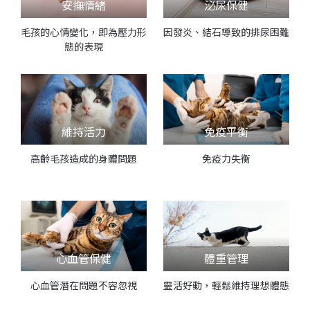
安撫情緒
泌尿保健
毛孩的心情變化，即為壓力形
因發炎、結石導致的排尿困難
態的表現
維持活力
免疫平衡
高齡毛孩造成的身體問題
免疫力失衡
心血管保健
體重管理
心血管潛在問題不容忽視
靈活好動，輕鬆維持理想體態