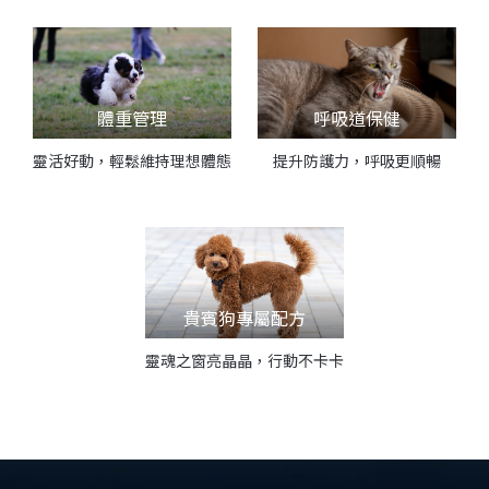
體重管理
呼吸道保健
靈活好動，輕鬆維持理想體態
提升防護力，呼吸更順暢
貴賓狗專屬配方
靈魂之窗亮晶晶，行動不卡卡