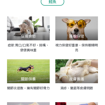
鱈魚
促進食慾
護眼保健
症狀:胃口/口氣不好，挑嘴、
視力保健好重要，保持眼睛明
便便異味重
亮
關節保養
皮膚養護
關節炎退散，擁有關節好骨力
濕疹、黴菌等皮膚問題