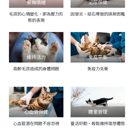
安撫情緒
泌尿保健
毛孩的心情變化，即為壓力形
因發炎、結石導致的排尿困難
態的表現
維持活力
免疫平衡
高齡毛孩造成的身體問題
免疫力失衡
心血管保健
體重管理
心血管潛在問題不容忽視
靈活好動，輕鬆維持理想體態