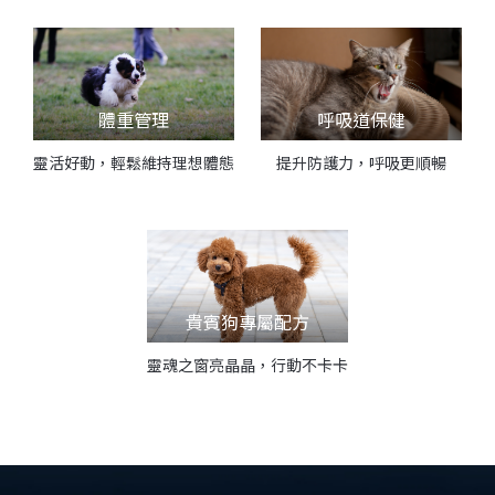
體重管理
呼吸道保健
靈活好動，輕鬆維持理想體態
提升防護力，呼吸更順暢
貴賓狗專屬配方
靈魂之窗亮晶晶，行動不卡卡