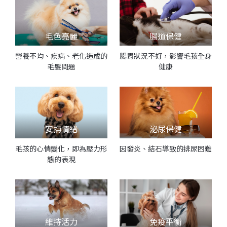
毛色亮麗
腸道保健
營養不均、疾病、老化造成的
腸胃狀況不好，影響毛孩全身
毛髮問題
健康
安撫情緒
泌尿保健
毛孩的心情變化，即為壓力形
因發炎、結石導致的排尿困難
態的表現
維持活力
免疫平衡