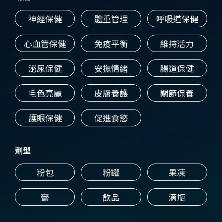
神經保健
體重管理
呼吸道保健
心血管保健
免疫平衡
維持活力
泌尿保健
安撫情緒
腸道保健
毛色亮麗
皮膚養護
關節保養
護眼保健
促進食慾
劑型
粉包
粉罐
果凍
膏
飲品
滴瓶