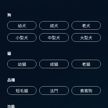
狗
幼犬
成犬
老犬
小型犬
中型犬
大型犬
貓
幼貓
成貓
老貓
品種
短毛貓
法鬥
貴賓狗
功能