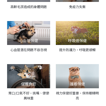
高齡毛孩造成的身體問題
免疫力失衡
心血管保健
呼吸道保健
心血管潛在問題不容忽視
提升防護力，呼吸更順暢
促進食慾
護眼保健
胃口/口氣不好，挑嘴、便便
視力保健好重要，保持眼睛明
異味重
亮