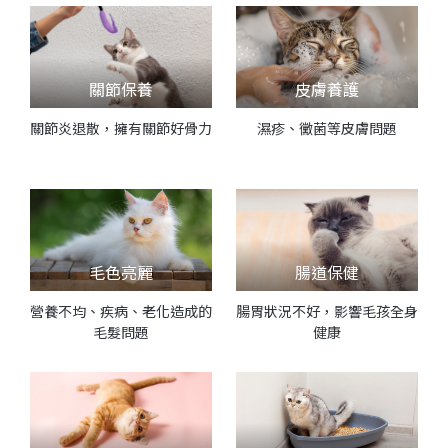
關節保養
皮膚養護
關節炎退散，擁有關節好骨力
濕疹、黴菌等皮膚問題
毛色亮麗
腸道保健
營養不均、疾病、老化造成的
腸胃狀況不好，影響毛孩全身
毛髮問題
健康