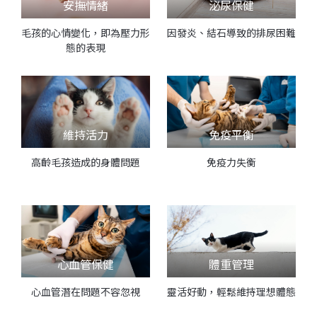
安撫情緒
泌尿保健
毛孩的心情變化，即為壓力形
因發炎、結石導致的排尿困難
態的表現
維持活力
免疫平衡
高齡毛孩造成的身體問題
免疫力失衡
心血管保健
體重管理
心血管潛在問題不容忽視
靈活好動，輕鬆維持理想體態