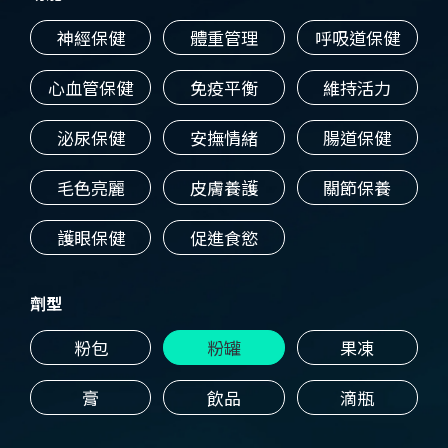
神經保健
體重管理
呼吸道保健
心血管保健
免疫平衡
維持活力
泌尿保健
安撫情緒
腸道保健
毛色亮麗
皮膚養護
關節保養
護眼保健
促進食慾
劑型
粉包
粉罐
果凍
膏
飲品
滴瓶