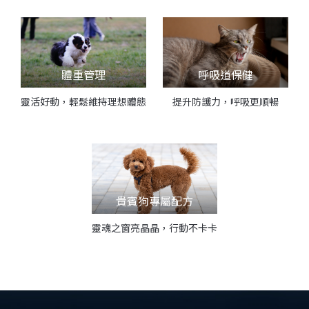
體重管理
呼吸道保健
靈活好動，輕鬆維持理想體態
提升防護力，呼吸更順暢
貴賓狗專屬配方
靈魂之窗亮晶晶，行動不卡卡