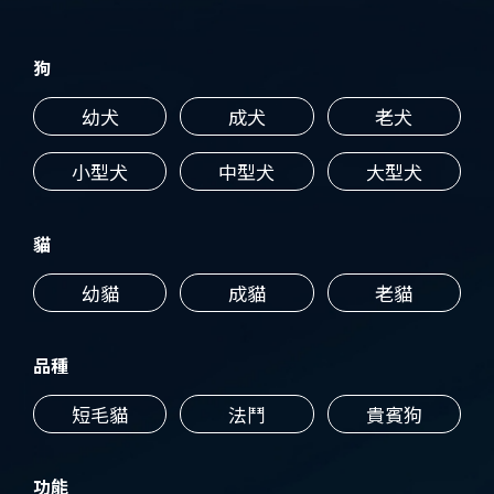
狗
幼犬
成犬
老犬
小型犬
中型犬
大型犬
貓
幼貓
成貓
老貓
品種
短毛貓
法鬥
貴賓狗
功能