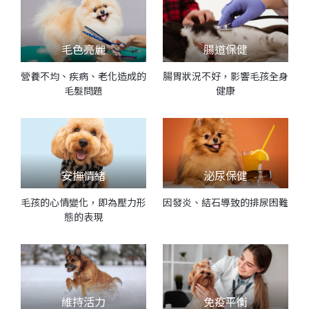
毛色亮麗
腸道保健
營養不均、疾病、老化造成的
腸胃狀況不好，影響毛孩全身
毛髮問題
健康
安撫情緒
泌尿保健
毛孩的心情變化，即為壓力形
因發炎、結石導致的排尿困難
態的表現
維持活力
免疫平衡