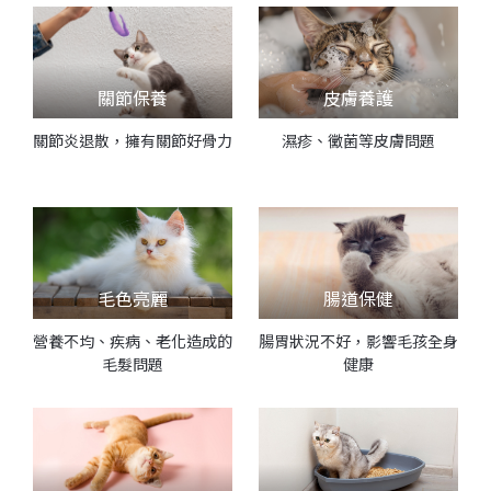
關節保養
皮膚養護
關節炎退散，擁有關節好骨力
濕疹、黴菌等皮膚問題
毛色亮麗
腸道保健
營養不均、疾病、老化造成的
腸胃狀況不好，影響毛孩全身
毛髮問題
健康