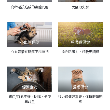
高齡毛孩造成的身體問題
免疫力失衡
心血管保健
呼吸道保健
心血管潛在問題不容忽視
提升防護力，呼吸更順暢
促進食慾
護眼保健
胃口/口氣不好，挑嘴、便便
視力保健好重要，保持眼睛明
異味重
亮