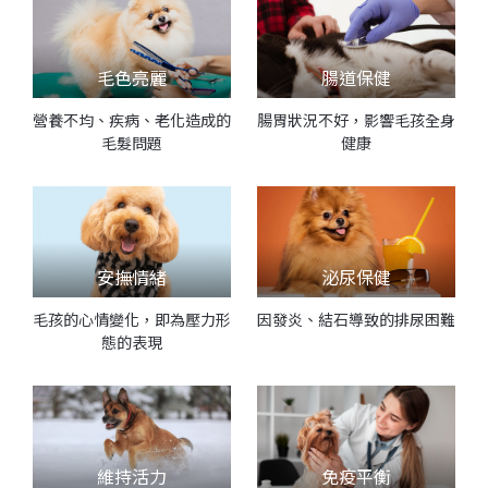
毛色亮麗
腸道保健
營養不均、疾病、老化造成的
腸胃狀況不好，影響毛孩全身
毛髮問題
健康
安撫情緒
泌尿保健
毛孩的心情變化，即為壓力形
因發炎、結石導致的排尿困難
態的表現
維持活力
免疫平衡