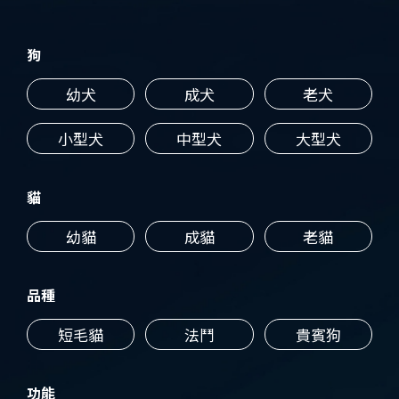
狗
幼犬
成犬
老犬
小型犬
中型犬
大型犬
貓
幼貓
成貓
老貓
品種
短毛貓
法鬥
貴賓狗
功能