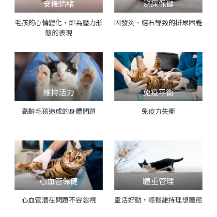
安撫情緒
泌尿保健
毛孩的心情變化，即為壓力形
因發炎、結石導致的排尿困難
態的表現
維持活力
免疫平衡
高齡毛孩造成的身體問題
免疫力失衡
心血管保健
體重管理
心血管潛在問題不容忽視
靈活好動，輕鬆維持理想體態