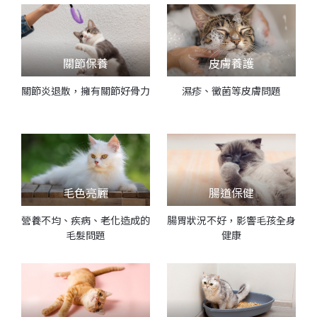
關節保養
皮膚養護
關節炎退散，擁有關節好骨力
濕疹、黴菌等皮膚問題
毛色亮麗
腸道保健
營養不均、疾病、老化造成的
腸胃狀況不好，影響毛孩全身
毛髮問題
健康