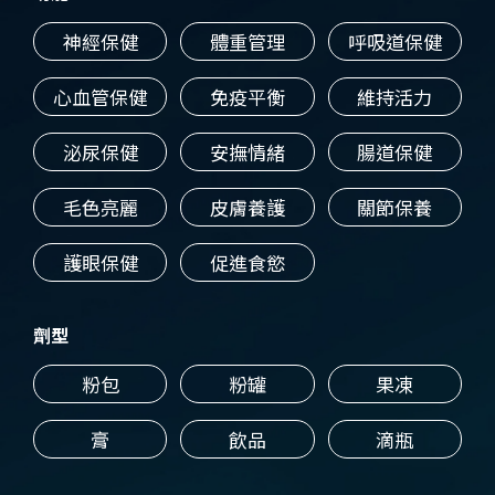
神經保健
體重管理
呼吸道保健
心血管保健
免疫平衡
維持活力
泌尿保健
安撫情緒
腸道保健
毛色亮麗
皮膚養護
關節保養
護眼保健
促進食慾
劑型
粉包
粉罐
果凍
膏
飲品
滴瓶