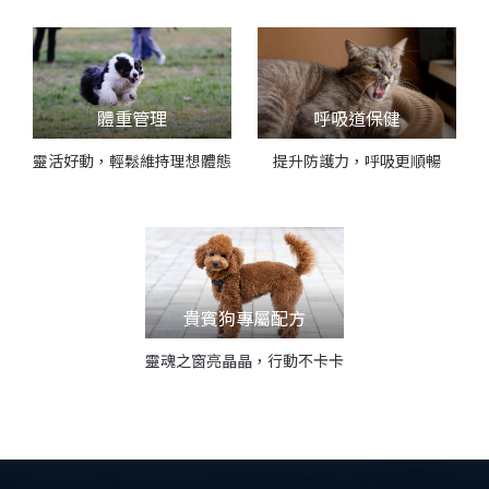
體重管理
呼吸道保健
靈活好動，輕鬆維持理想體態
提升防護力，呼吸更順暢
貴賓狗專屬配方
靈魂之窗亮晶晶，行動不卡卡