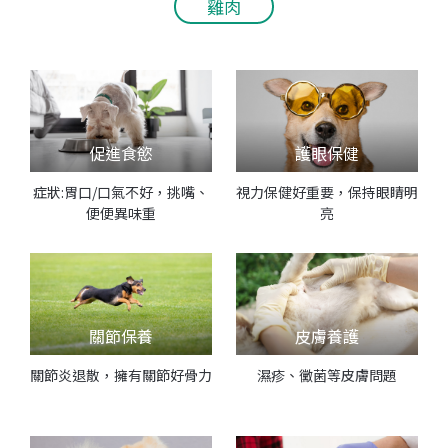
雞肉
促進食慾
護眼保健
症狀:胃口/口氣不好，挑嘴、
視力保健好重要，保持眼睛明
便便異味重
亮
關節保養
皮膚養護
關節炎退散，擁有關節好骨力
濕疹、黴菌等皮膚問題