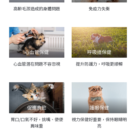
高齡毛孩造成的身體問題
免疫力失衡
心血管保健
呼吸道保健
心血管潛在問題不容忽視
提升防護力，呼吸更順暢
促進食慾
護眼保健
胃口/口氣不好，挑嘴、便便
視力保健好重要，保持眼睛明
異味重
亮