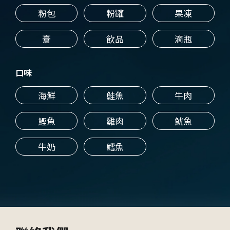
粉包
粉罐
果凍
膏
飲品
滴瓶
口味
海鮮
鮭魚
牛肉
鰹魚
雞肉
魷魚
牛奶
鱈魚