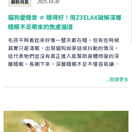
最新消息
2025-10-30
貓狗愛睡覺 ≠ 睡得好！用Z3ELAX破解深層
睡眠不足帶來的焦慮循環
毛孩平時看起來好像一整天都在睡，但有些時候
其實只是淺眠，出現貓狗說夢話或抖動的情況，
這代表牠們並沒有真正進入能幫助身體修復的深
層睡眠。長期下來，深層睡眠不足不僅容易讓毛
孩變得敏感、焦躁，也可能逐漸削弱整體健康與
...閱讀更多
防護力....