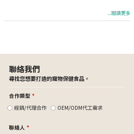
影響中，補充針對腸胃設計的貓狗益生菌來調整
...閱讀更多
「腸道好菌的平衡」是最容易、也最關鍵的一
環....
聯絡我們
尋找您想要打造的寵物保健食品。
合作類型
*
經銷/代理合作
OEM/ODM代工需求
聯絡人
*