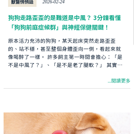
獸醫悄悄話
2026-02-24
狗狗走路歪歪的是難道是中風？ 3分鐘看懂
「狗狗前庭症候群」與神經保健關鍵！
原本活力充沛的狗狗，某天起床突然走路歪歪
的、站不穩，甚至整個身體歪向一側，看起來就
像喝醉了一樣。 許多飼主第一時間會擔心：「是
不是中風了？」、「是不是老了腿軟？」 其實，
多數情況並非單純老化，而是狗前庭症候群
...閱讀更多
（Vestibular Syndrome）。 狗狗也會出現類似
人類「前庭神經炎」的症狀，例如眼球震顫、平
衡失調。雖然發作時畫面驚人，但只要及時就
醫、妥善照護，並在專業建議下適度補充神經相
關保健營養素，多數狗狗都能逐漸恢復平衡與活
力。