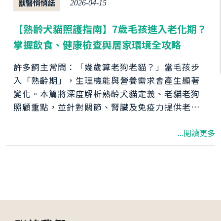
獸醫悄悄話
2026-04-15
【熟齡犬貓照護指南】7歲毛孩進入老化期？
掌握飲食、健康檢查與居家環境全攻略
許多飼主常問：「幾歲算老狗老貓？」當毛孩步
入「熟齡期」，生理機能與營養需求會產生顯著
變化。本篇將深度解析熟齡犬貓定義、老貓老狗
照顧重點，並針對關節、腎臟及免疫力提供老貓
老狗保健品推薦。透過科學的預防醫學、熟齡寵
...閱讀更多
物營養補充與居家環境調整，我們能有效延續毛
孩的健康生活，讓銀髮階段依然充滿活力。