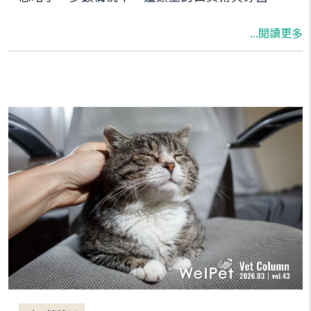
堆積、牙齦紅腫，甚至牙周病有關，是許多飼主
...閱讀更多
容易忽略的早期健康警訊。 當口腔細菌長期累
積，不只會讓氣味變重，也可能讓毛孩感到不適
甚至疼痛。臨床上常見貓狗開始出現不吃飯、抗
拒乾飼料、進食變慢，甚至咀嚼時食物掉落等情
況。這時候的口臭，已經不只是「不好聞」，而
是在提醒飼主該正視寵物的口腔健康了。