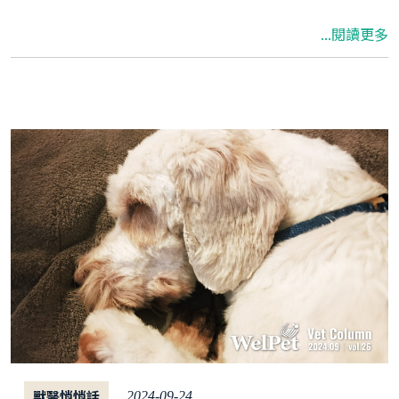
降，很可能罹患了貓傳腹。本文獸醫師將為您解
...閱讀更多
答什麼是貓腹膜炎、貓腹膜炎的症狀及如何預防
與保健。
獸醫悄悄話
2024-09-24