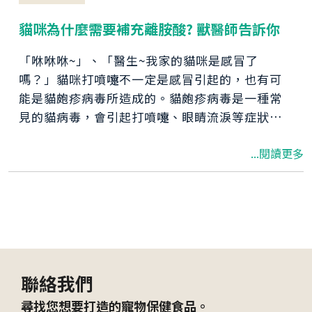
貓咪為什麼需要補充離胺酸? 獸醫師告訴你
「咻咻咻~」、「醫生~我家的貓咪是感冒了
嗎？」貓咪打噴嚏不一定是感冒引起的，也有可
能是貓皰疹病毒所造成的。貓皰疹病毒是一種常
見的貓病毒，會引起打噴嚏、眼睛流淚等症狀。
身為愛貓的你一定聽過服用離胺酸可以治貓皰
...閱讀更多
疹，但吃離胺酸真的有效嗎?到底要怎麼吃才是正
確的?別擔心，獸醫師將一一為您解答。
聯絡我們
尋找您想要打造的寵物保健食品。