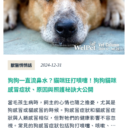
獸醫悄悄話
2024-12-31
狗狗一直流鼻水？貓咪狂打噴嚏！狗狗貓咪
感冒症狀、原因與照護秘訣大公開
當毛孩生病時，飼主的心情也隨之擔憂，尤其是
狗感冒或貓感冒的時候。狗感冒症狀和貓感冒症
狀與人類感冒相似，但對牠們的健康影響不容忽
視。常見的狗感冒症狀包括狗打噴嚏、咳嗽、食