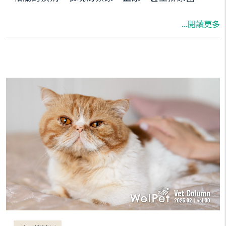
難。 而狗狗壓力過高也會干擾腸道蠕動，引發腸
...閱讀更多
躁症、食慾不振或異常。此外，常見的皮膚問題
如濕疹、搔癢與貓咪過度舔毛，也常見於焦慮或
憂鬱的動物身上，尤其是貓咪。 對於患有心臟
病、糖尿病或自體免疫疾病（如紅斑性狼瘡、發
炎性腸病）的貓狗來說，情緒壓力還會使病情波
動加劇。雖然壓力不會直接導致腫瘤，但免疫力
低下可能加快腫瘤的發展，降低治療反應與康復
機率。因此，管理貓狗情緒，對於預防與控制慢
性病，是極為重要的一環。