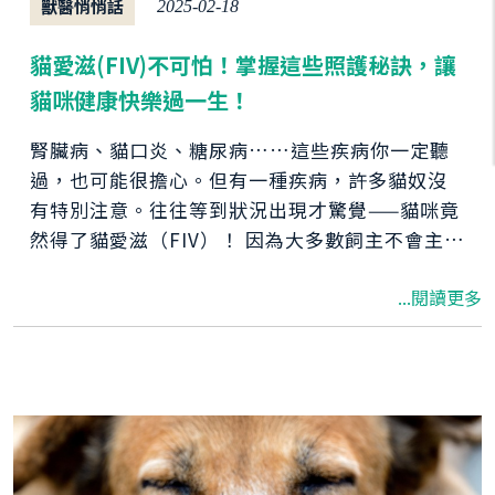
獸醫悄悄話
2025-02-18
貓愛滋(FIV)不可怕！掌握這些照護秘訣，讓
貓咪健康快樂過一生！
腎臟病、貓口炎、糖尿病……這些疾病你一定聽
過，也可能很擔心。但有一種疾病，許多貓奴沒
有特別注意。往往等到狀況出現才驚覺——貓咪竟
然得了貓愛滋（FIV）！ 因為大多數飼主不會主動
檢查貓愛滋(FIV)，往往是貓咪免疫力下降、反覆
...閱讀更多
生病，才帶去醫院檢查，結果一驗才知道，原來
早已感染貓愛滋(FIV)。那麼，貓愛滋(FIV)如何傳
染？會影響人類嗎？生病了該怎麼辦？ 別擔心，
這篇文章一次告訴你答案，還會教你如何用保健
品幫助貓愛滋(FIV)，提升免疫力，幫助貓咪維持
健康！