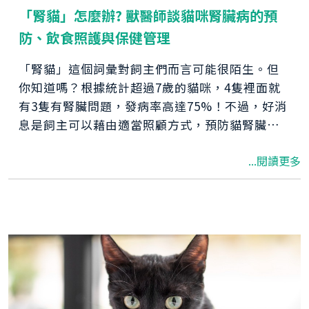
「腎貓」怎麼辦? 獸醫師談貓咪腎臟病的預
防、飲食照護與保健管理
「腎貓」這個詞彙對飼主們而言可能很陌生。但
你知道嗎？根據統計超過7歲的貓咪，4隻裡面就
有3隻有腎臟問題，發病率高達75%！不過，好消
息是飼主可以藉由適當照顧方式，預防貓腎臟病
發生。本篇文章將為你介紹腎貓適合的照顧方
...閱讀更多
式、飲食及保健品，讓你的貓咪遠離腎衰竭！