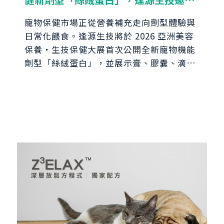
共探寵物保健新藍海
寵物保健市場正從營養補充走向劑型體驗與
日常化餵食。逢源生技將於 2026 亞洲美容
保養・生技保健大展首次公開全新寵物機能
劑型「絲絨蛋白」，並展示膏、膠囊、滴
劑、粉包、粉罐、果凍等多元 CDMO 劑
型。歡迎蒞臨逢源 i616 攤位，與全台首家
SQF Level 3 驗證寵物食品廠一對一交流，
探索寵物保健食品開發新可能。