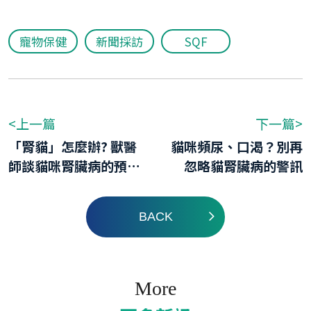
寵物保健
新聞採訪
SQF
<上一篇
下一篇>
「腎貓」怎麼辦? 獸醫
貓咪頻尿、口渴？別再
師談貓咪腎臟病的預
忽略貓腎臟病的警訊
防、飲食照護與保健管
理
BACK
More