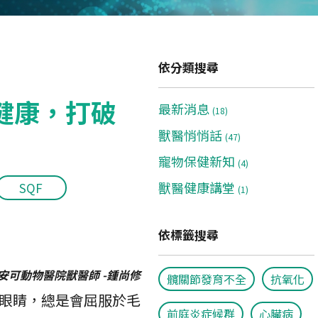
依分類搜尋
健康，打破
最新消息
(18)
獸醫悄悄話
(47)
寵物保健新知
(4)
獸醫健康講堂
SQF
(1)
依標籤搜尋
安可
動物醫院獸醫師 -鍾尚修
髖關節發育不全
抗氧化
眼睛，總是會屈服於毛
前庭炎症候群
心臟病