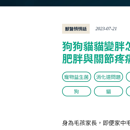
獸醫悄悄話
2023-07-21
狗狗貓貓變胖
肥胖與關節疼
寵物益生菌
消化道問題
狗
貓
身為毛孩家長，即便家中