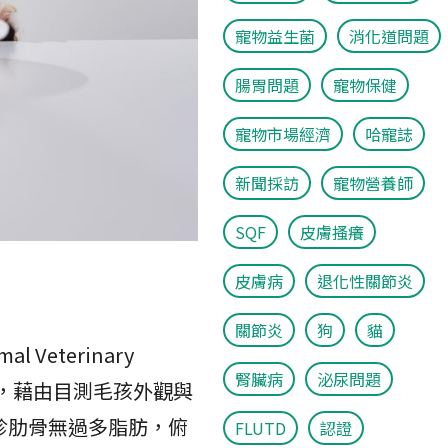
寵物益生菌
消化道問題
腸胃問題
寵物保健
寵物市場經濟
哈寵誌
新聞採訪
寵物營養師
SQF
皮膚搔癢
皮膚病
退化性關節炎
關節炎
狗
貓
Veterinary
腎臟病
泌尿問題
態評分標準，藉由目測毛孩外觀與
觸診肋骨無過多脂肪，俯
FLUTD
認證