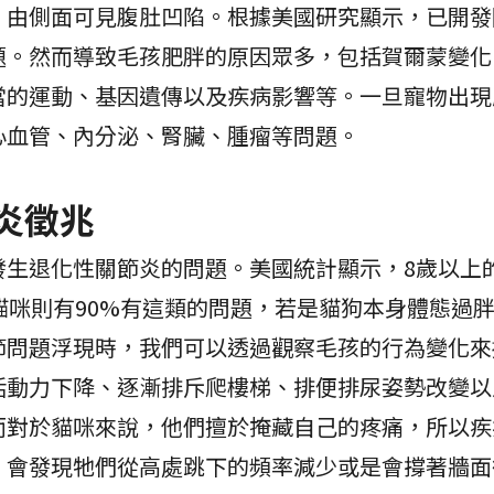
，由側面可見腹肚凹陷。根據美國研究顯示，已開發
題。然而導致毛孩肥胖的原因眾多，包括賀爾蒙變化
當的運動、基因遺傳以及疾病影響等。一旦寵物出現
心血管、內分泌、腎臟、腫瘤等問題。
炎徵兆
生退化性關節炎的問題。美國統計顯示，8歲以上的
貓咪則有90%有這類的問題，若是貓狗本身體態過
節問題浮現時，我們可以透過觀察毛孩的行為變化來
活動力下降、逐漸排斥爬樓梯、排便排尿姿勢改變以
而對於貓咪來說，他們擅於掩藏自己的疼痛，所以疾
，會發現牠們從高處跳下的頻率減少或是會撐著牆面