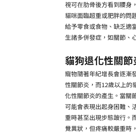
視可在肋骨後方看到腰身
貓咪面臨超重或肥胖的問
給予零食或食物、缺乏適
生諸多併發症，如關節、
貓狗退化性關節
寵物隨著年紀增長會逐漸發
性關節炎，而12歲以上的
化性關節炎的產生。當關
可能會表現出起身困難、
重時甚至出現步態跛行。
覺異狀，但疼痛較嚴重時