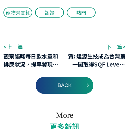
寵物營養師
認證
熱門
<上一篇
下一篇>
觀察貓咪每日飲水量和
賀: 逢源生技成為台灣第
排尿狀況，提早發現貓
一間取得SQF Level 3
泌尿問題，預防貓腎臟
驗證的寵物食品製造商
病
BACK
More
更多新訊