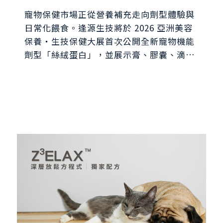
共探寵物保健新藍海
寵物保健市場正從營養補充走向劑型體驗與
日常化餵食。逢源生技將於 2026 亞洲美容
保養・生技保健大展首次公開全新寵物機能
劑型「絲絨蛋白」，並展示膏、膠囊、滴
劑、粉包、粉罐、果凍等多元 CDMO 劑
型。歡迎蒞臨逢源 i616 攤位，與全台首家
SQF Level 3 驗證寵物食品廠一對一交流，
探索寵物保健食品開發新可能。