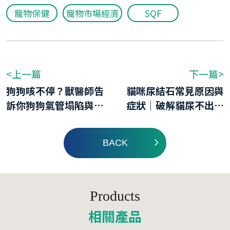
寵物保健
寵物市場經濟
SQF
<上一篇
下一篇>
狗狗咳不停？獸醫師告
貓咪尿結石常見原因與
訴你狗狗氣管塌陷與照
症狀｜破解貓尿不出來
護對策!!
的原因，從日常泌尿保
健做起
BACK
Products
相關產品