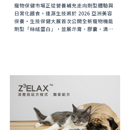
共探寵物保健新藍海
寵物保健市場正從營養補充走向劑型體驗與
日常化餵食。逢源生技將於 2026 亞洲美容
保養・生技保健大展首次公開全新寵物機能
劑型「絲絨蛋白」，並展示膏、膠囊、滴
劑、粉包、粉罐、果凍等多元 CDMO 劑
型。歡迎蒞臨逢源 i616 攤位，與全台首家
SQF Level 3 驗證寵物食品廠一對一交流，
探索寵物保健食品開發新可能。